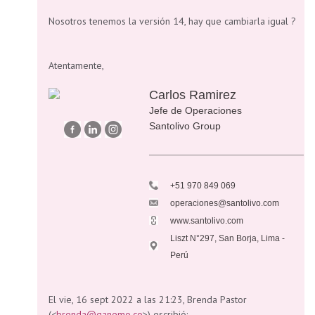
Nosotros tenemos la versión 14, hay que cambiarla igual ?
Atentamente,
Carlos Ramirez
Jefe de Operaciones
Santolivo Group
+51 970 849 069
operaciones@santolivo.com
www.santolivo.com
Liszt N°297, San Borja, Lima -
Perú
El vie, 16 sept 2022 a las 21:23, Brenda Pastor
(<
brenda@ganemo.co
>) escribió: