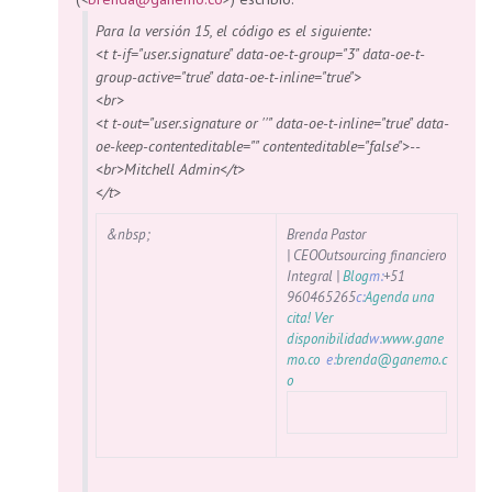
Para la versión 15, el código es el siguiente:
<t t-if="user.signature" data-oe-t-group="3" data-oe-t-
group-active="true" data-oe-t-inline="true">
<br>
<t t-out="user.signature or ''" data-oe-t-inline="true" data-
oe-keep-contenteditable="" contenteditable="false">--
<br>Mitchell Admin</t>
</t>
&nbsp;
Brenda Pastor
|
CEO
Outsourcing financiero
Integral |
Blog
m:
+51
960465265
c:
Agenda una
cita! Ver
disponibilidad
w:
www.gane
mo.co
e:
brenda@ganemo.c
o