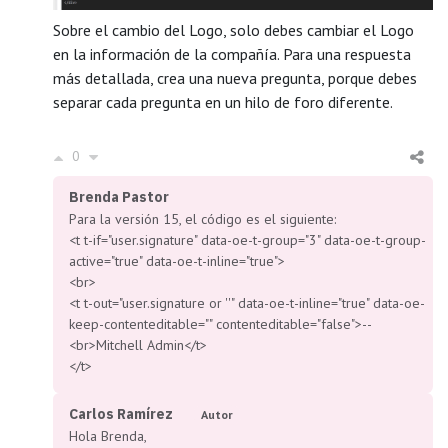
Sobre el cambio del Logo, solo debes cambiar el Logo
en la información de la compañía. Para una respuesta
más detallada, crea una nueva pregunta, porque debes
separar cada pregunta en un hilo de foro diferente.
0
Brenda Pastor
Para la versión 15, el código es el siguiente:
<t t-if="user.signature" data-oe-t-group="3" data-oe-t-group-
active="true" data-oe-t-inline="true">
<br>
<t t-out="user.signature or ''" data-oe-t-inline="true" data-oe-
keep-contenteditable="" contenteditable="false">--
<br>Mitchell Admin</t>
</t>
Carlos Ramírez
Autor
Hola Brenda,