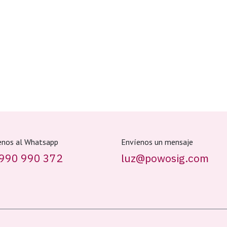
enos al Whatsapp
Envíenos un mensaje
990 990 372
luz@powosig.com