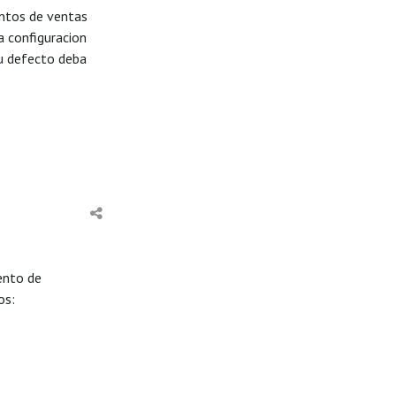
untos de ventas
a configuracion
su defecto deba
ento de
os: