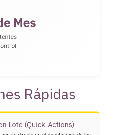
de Mes
tentes
control
ones Rápidas
n Lote (Quick-Actions)
acción directa en el encabezado de los