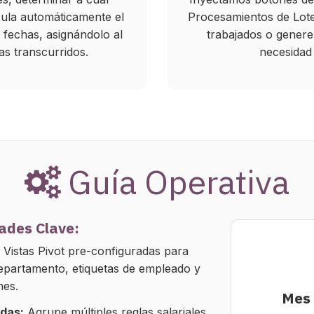
cula automáticamente el
Procesamientos de Lote 
fechas, asignándolo al
trabajados o genere 
as transcurridos.
necesidad 
Guía Operativa
ades Clave:
Vistas Pivot pre-configuradas para
epartamento, etiquetas de empleado y
es.
Mes 
adas:
Agrupe múltiples reglas salariales