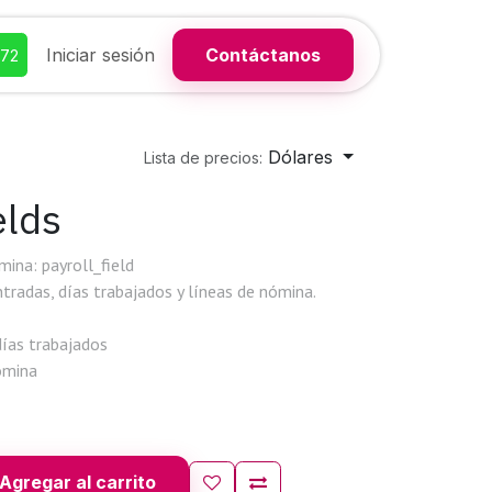
Iniciar sesión
Contáctanos
372
Dólares
Lista de precios:
elds
ina: payroll_field
ntradas, días trabajados y líneas de nómina.
días trabajados
ómina
Agregar al carrito