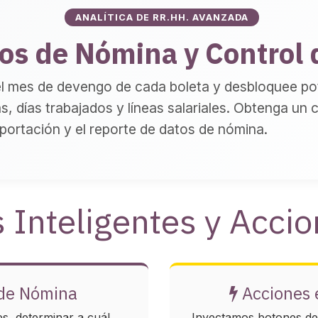
ANALÍTICA DE RR.HH. AVANZADA
s de Nómina y Control 
el mes de devengo de cada boleta y desbloquee po
as, días trabajados y líneas salariales. Obtenga un 
mportación y el reporte de datos de nómina.
 Inteligentes y Acci
de Nómina
Acciones e
, determinar a cuál
Inyectamos botones de 