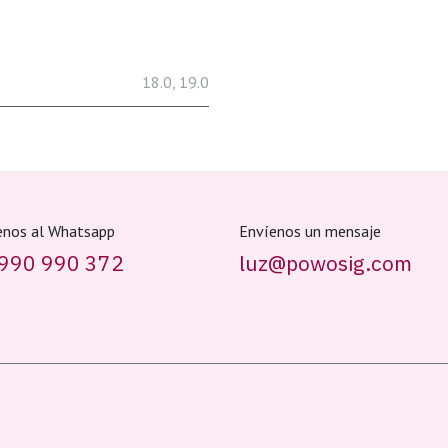
18.0
,
19.0
enos al Whatsapp
Envíenos un mensaje
990 990 372
luz@powosig.com