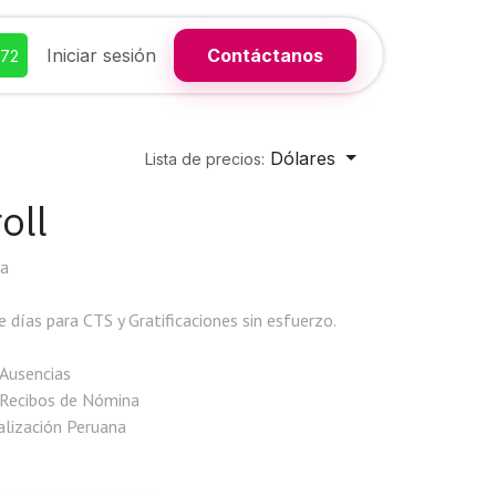
Iniciar sesión
Contáctanos
372
Dólares
Lista de precios:
oll
na
e días para CTS y Gratificaciones sin esfuerzo.
y Ausencias
n Recibos de Nómina
alización Peruana