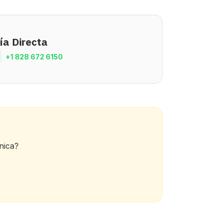
ía Directa
+1 828 672 6150
cnica?