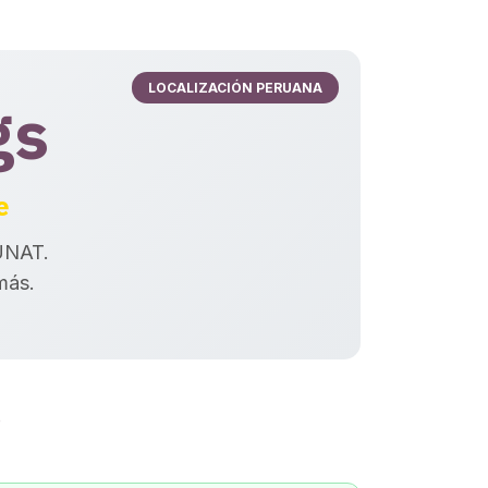
LOCALIZACIÓN PERUANA
gs
e
SUNAT.
más.
?