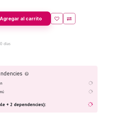
Agregar al carrito
0 días
endencies
on
enú
le + 2 dependencies):