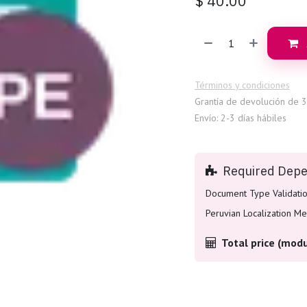
$
40.00
Términos y condiciones
Grantía de devolución de 3
Envío: 2-3 días hábiles
Required Dep
Document Type Validati
Peruvian Localization M
Total price (modu