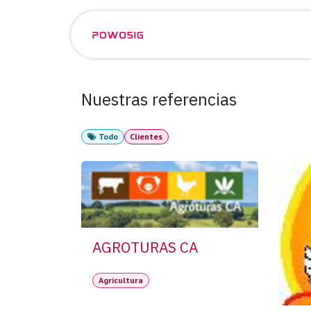
Ir al contenido
Eventos
Empleos
Nuestras referencias
Todo
Clientes
AGROTURAS CA
Agricultura