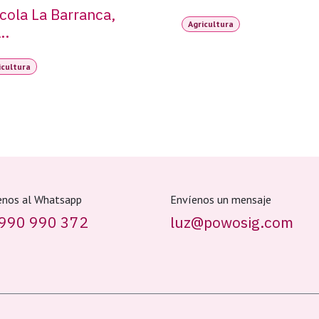
cola La Barranca,
Agricultura
..
icultura
enos al Whatsapp
Envíenos un mensaje
990 990 372
luz@powosig.com